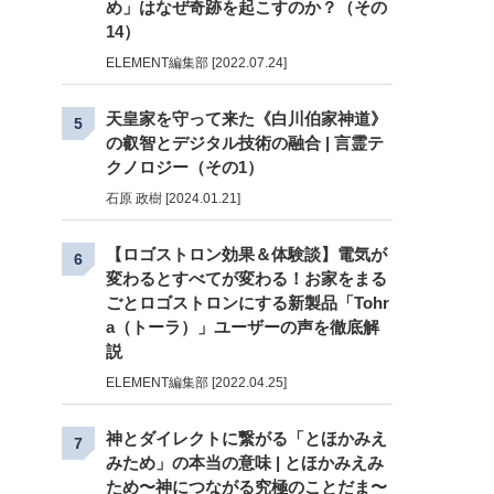
め」はなぜ奇跡を起こすのか？（その
14）
ELEMENT編集部 [2022.07.24]
天皇家を守って来た《白川伯家神道》
5
の叡智とデジタル技術の融合 | 言霊テ
クノロジー（その1）
石原 政樹 [2024.01.21]
【ロゴストロン効果＆体験談】電気が
6
変わるとすべてが変わる！お家をまる
ごとロゴストロンにする新製品「Tohr
a（トーラ）」ユーザーの声を徹底解
説
ELEMENT編集部 [2022.04.25]
神とダイレクトに繋がる「とほかみえ
7
みため」の本当の意味 | とほかみえみ
ため〜神につながる究極のことだま〜