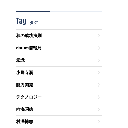
Tag
タグ
和の成功法則
datum情報局
意識
小野寺潤
能力開発
テクノロジー
内海昭徳
村澤博志