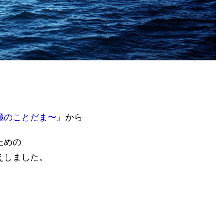
極のことだま〜』
から
ための
えしました。