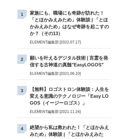
家族にも、職場にも奇跡が訪れた！
1
「とほかみえみため」体験談 | 「とほ
かみえみため」はなぜ奇跡を起こすの
か？（その13）
ELEMENT編集部 [2022.07.17]
願いを叶えるデジタル技術 | 言霊を発
2
信する古神道の真髄"EasyLOGOS"
ELEMENT編集部 [2021.06.10]
【無料】ロゴストロン体験談：人生を
3
変える意識のテクノロジー「Easy LO
GOS（イージーロゴス）」
ELEMENT編集部 [2021.11.24]
絶望から私は救われた！「とほかみえ
4
みため」体験談 | 「とほかみえみた