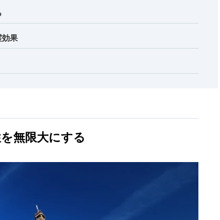
る
霊効果
性を無限大にする