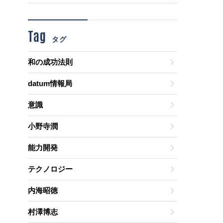
Tag
タグ
和の成功法則
datum情報局
意識
小野寺潤
能力開発
テクノロジー
内海昭徳
村澤博志