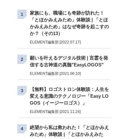
家族にも、職場にも奇跡が訪れた！
1
「とほかみえみため」体験談 | 「とほ
かみえみため」はなぜ奇跡を起こすの
か？（その13）
ELEMENT編集部 [2022.07.17]
願いを叶えるデジタル技術 | 言霊を発
2
信する古神道の真髄"EasyLOGOS"
ELEMENT編集部 [2021.06.10]
【無料】ロゴストロン体験談：人生を
3
変える意識のテクノロジー「Easy LO
GOS（イージーロゴス）」
ELEMENT編集部 [2021.11.24]
絶望から私は救われた！「とほかみえ
4
みため」体験談 | 「とほかみえみた