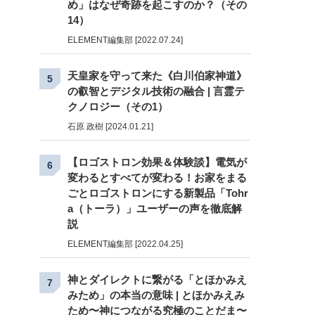
め」はなぜ奇跡を起こすのか？（その
14）
ELEMENT編集部 [2022.07.24]
天皇家を守って来た《白川伯家神道》
5
の叡智とデジタル技術の融合 | 言霊テ
クノロジー（その1）
石原 政樹 [2024.01.21]
【ロゴストロン効果＆体験談】電気が
6
変わるとすべてが変わる！お家をまる
ごとロゴストロンにする新製品「Tohr
a（トーラ）」ユーザーの声を徹底解
説
ELEMENT編集部 [2022.04.25]
神とダイレクトに繋がる「とほかみえ
7
みため」の本当の意味 | とほかみえみ
ため〜神につながる究極のことだま〜