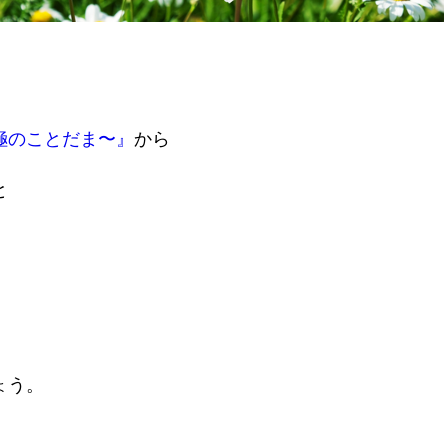
極のことだま〜』
から
と
ょう。