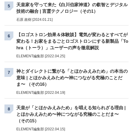
天皇家を守って来た《白川伯家神道》の叡智とデジタル
5
技術の融合 | 言霊テクノロジー（その1）
石原 政樹 [2024.01.21]
【ロゴストロン効果＆体験談】電気が変わるとすべてが
6
変わる！お家をまるごとロゴストロンにする新製品「To
hra（トーラ）」ユーザーの声を徹底解説
ELEMENT編集部 [2022.04.25]
神とダイレクトに繋がる「とほかみえみため」の本当の
7
意味 | とほかみえみため〜神につながる究極のことだ
ま〜 （その16）
ELEMENT編集部 [2022.04.19]
天皇が「とほかみえみため」を唱える知られざる理由 |
8
とほかみえみため〜神につながる究極のことだま〜
（その15）
ELEMENT編集部 [2022.04.15]