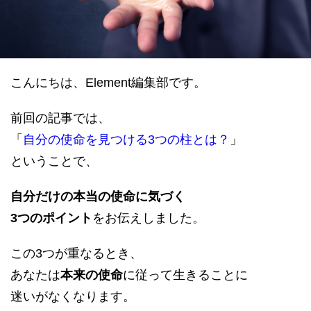
datum house について
利用規約
運営会社
個人情報保護方針
会員登録
こんにちは、Element編集部です。
前回の記事では、
「
自分の使命を見つける3つの柱とは？
」
ということで、
自分だけの本当の使命に気づく
3つのポイント
をお伝えしました。
この3つが重なるとき、
あなたは
本来の使命
に従って生きることに
迷いがなくなります。