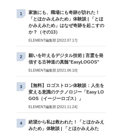
家族にも、職場にも奇跡が訪れた！
1
「とほかみえみため」体験談 | 「とほ
かみえみため」はなぜ奇跡を起こすの
か？（その13）
ELEMENT編集部 [2022.07.17]
願いを叶えるデジタル技術 | 言霊を発
2
信する古神道の真髄"EasyLOGOS"
ELEMENT編集部 [2021.06.10]
【無料】ロゴストロン体験談：人生を
3
変える意識のテクノロジー「Easy LO
GOS（イージーロゴス）」
ELEMENT編集部 [2021.11.24]
絶望から私は救われた！「とほかみえ
4
みため」体験談 | 「とほかみえみた