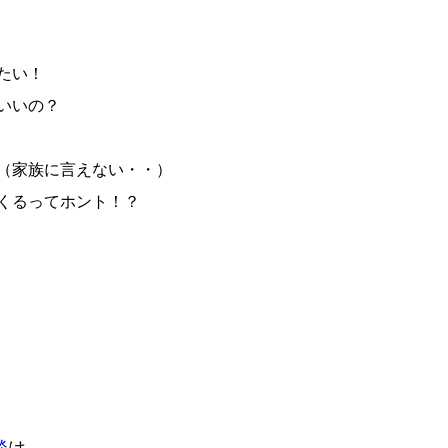
たい！
いいの？
（家族に言えない・・）
くるってホント！？