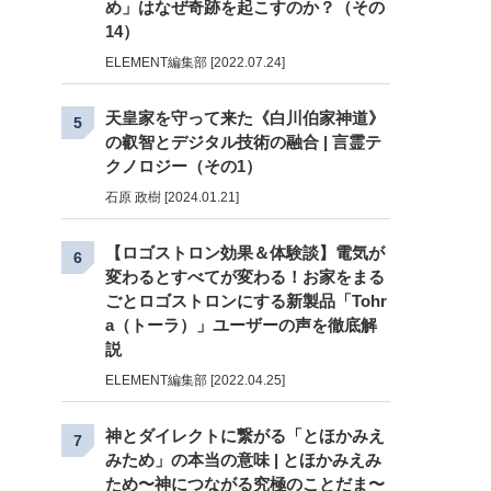
め」はなぜ奇跡を起こすのか？（その
14）
ELEMENT編集部 [2022.07.24]
天皇家を守って来た《白川伯家神道》
5
の叡智とデジタル技術の融合 | 言霊テ
クノロジー（その1）
石原 政樹 [2024.01.21]
【ロゴストロン効果＆体験談】電気が
6
変わるとすべてが変わる！お家をまる
ごとロゴストロンにする新製品「Tohr
a（トーラ）」ユーザーの声を徹底解
説
ELEMENT編集部 [2022.04.25]
神とダイレクトに繋がる「とほかみえ
7
みため」の本当の意味 | とほかみえみ
ため〜神につながる究極のことだま〜