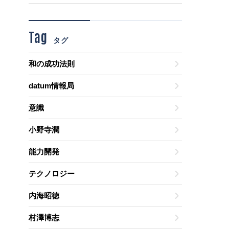
Tag
タグ
和の成功法則
datum情報局
意識
小野寺潤
能力開発
テクノロジー
内海昭徳
村澤博志