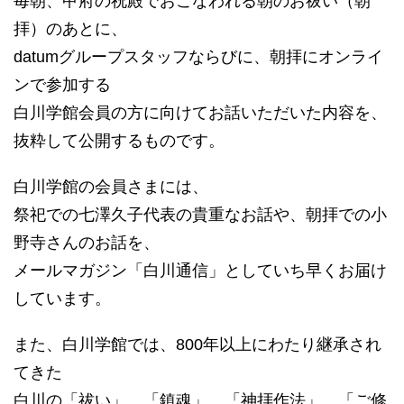
毎朝、甲府の祝殿でおこなわれる朝のお祓い（朝
拝）のあとに、
datumグループスタッフならびに、朝拝にオンライ
ンで参加する
白川学館会員の方に向けてお話いただいた内容を、
抜粋して公開するものです。
白川学館の会員さまには、
祭祀での七澤久子代表の貴重なお話や、朝拝での小
野寺さんのお話を、
メールマガジン「白川通信」としていち早くお届け
しています。
また、白川学館では、800年以上にわたり継承され
てきた
白川の「祓い」、「鎮魂」、「神拝作法」、「ご修