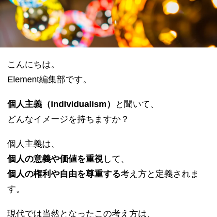
datum house について
利用規約
運営会社
個人情報保護方針
会員登録
こんにちは。
Element編集部です。
個人主義（individualism）
と聞いて、
どんなイメージを持ちますか？
個人主義は、
個人の意義や価値を重視
して、
個人の権利や自由を尊重する
考え方と定義されま
す。
現代では当然となったこの考え方は、