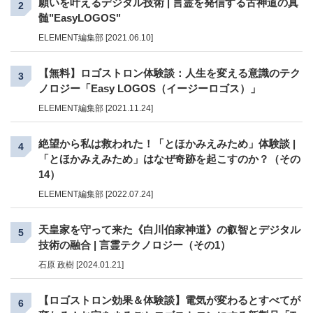
願いを叶えるデジタル技術 | 言霊を発信する古神道の真
2
髄"EasyLOGOS"
ELEMENT編集部 [2021.06.10]
【無料】ロゴストロン体験談：人生を変える意識のテク
3
ノロジー「Easy LOGOS（イージーロゴス）」
ELEMENT編集部 [2021.11.24]
絶望から私は救われた！「とほかみえみため」体験談 |
4
「とほかみえみため」はなぜ奇跡を起こすのか？（その
14）
ELEMENT編集部 [2022.07.24]
天皇家を守って来た《白川伯家神道》の叡智とデジタル
5
技術の融合 | 言霊テクノロジー（その1）
石原 政樹 [2024.01.21]
【ロゴストロン効果＆体験談】電気が変わるとすべてが
6