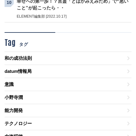
幸せへの第一歩！？言霊「とほかみえみため」で“悪い
10
こと”が起こったら・・
ELEMENT編集部 [2022.10.17]
Tag
タグ
和の成功法則
datum情報局
意識
小野寺潤
能力開発
テクノロジー