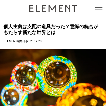
テクノロジー
個人主義は支配の道具だった？意識の統合が
もたらす新たな世界とは
能力開発
ELEMENT編集部 [2021.12.23]
和の成功法則
意識
datum情報局
会員コンテンツ