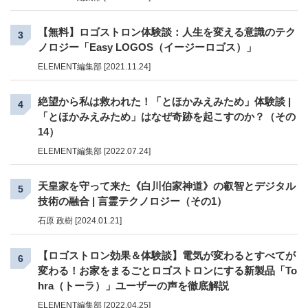
【無料】ロゴストロン体験談：人生を変える意識のテク
3
ノロジー「Easy LOGOS（イージーロゴス）」
ELEMENT編集部 [2021.11.24]
絶望から私は救われた！「とほかみえみため」体験談 |
4
「とほかみえみため」はなぜ奇跡を起こすのか？（その
14）
ELEMENT編集部 [2022.07.24]
天皇家を守って来た《白川伯家神道》の叡智とデジタル
5
技術の融合 | 言霊テクノロジー（その1）
石原 政樹 [2024.01.21]
【ロゴストロン効果＆体験談】電気が変わるとすべてが
6
変わる！お家をまるごとロゴストロンにする新製品「To
hra（トーラ）」ユーザーの声を徹底解説
ELEMENT編集部 [2022.04.25]