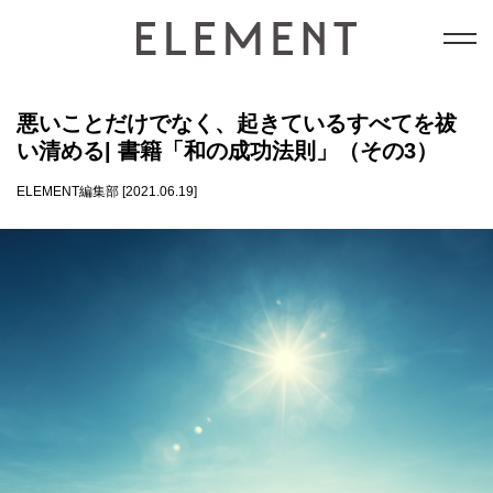
テクノロジー
悪いことだけでなく、起きているすべてを祓
い清める| 書籍「和の成功法則」（その3）
能力開発
ELEMENT編集部 [2021.06.19]
和の成功法則
意識
datum情報局
会員コンテンツ