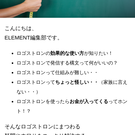
datum house について
利用規約
運営会社
個人情報保護方針
会員登録
こんにちは、
ELEMENT編集部です。
ロゴストロンの
効果的な使い方
が知りたい！
ロゴストロンで発信する構文って何がいいの？
ロゴストロンって仕組みが難しい・・
ロゴストロンって
ちょっと怪しい・・
（家族に言え
ない・・）
ロゴストロンを使ったら
お金が入ってくる
ってホン
ト！？
そんなロゴストロンにまつわる