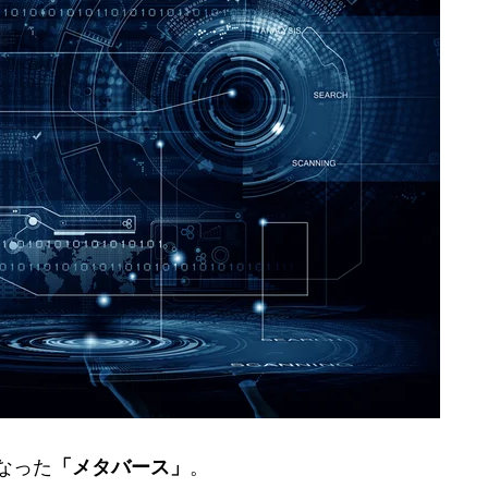
なった
「メタバース」
。