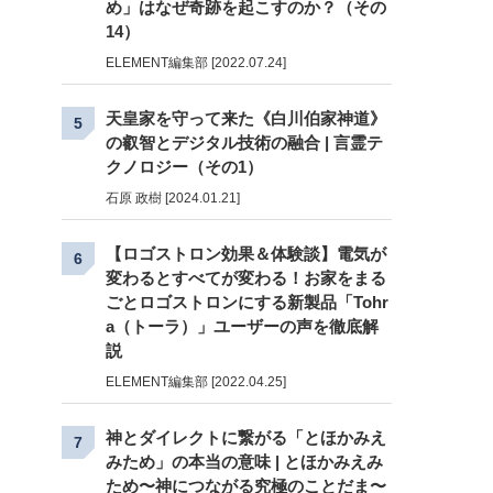
め」はなぜ奇跡を起こすのか？（その
14）
ELEMENT編集部 [2022.07.24]
天皇家を守って来た《白川伯家神道》
5
の叡智とデジタル技術の融合 | 言霊テ
クノロジー（その1）
石原 政樹 [2024.01.21]
【ロゴストロン効果＆体験談】電気が
6
変わるとすべてが変わる！お家をまる
ごとロゴストロンにする新製品「Tohr
a（トーラ）」ユーザーの声を徹底解
説
ELEMENT編集部 [2022.04.25]
神とダイレクトに繋がる「とほかみえ
7
みため」の本当の意味 | とほかみえみ
ため〜神につながる究極のことだま〜