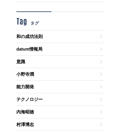
Tag
タグ
和の成功法則
datum情報局
意識
小野寺潤
能力開発
テクノロジー
内海昭徳
村澤博志